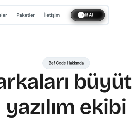
eler
Paketler
İletişim
Teklif Al
Bef Code Hakkında
rkaları büyü
yazılım ekibi