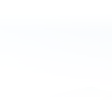
Ücretsiz teklif al
İletişime geç